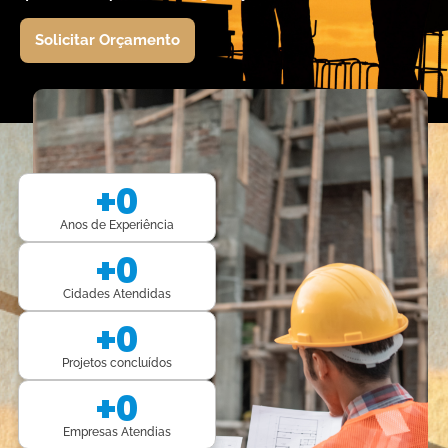
Solicitar Orçamento
+
0
Anos de Experiência
+
0
Cidades Atendidas
+
0
Projetos concluídos
+
0
Empresas Atendias