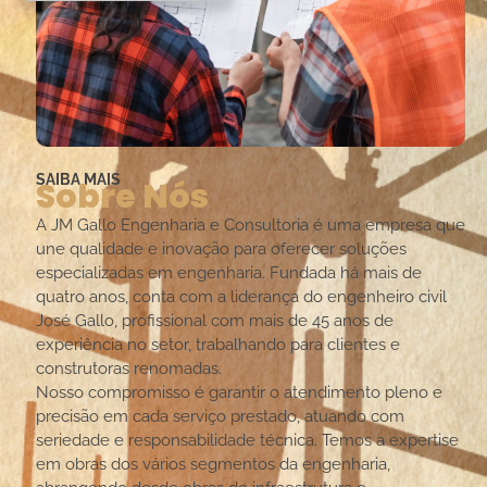
SAIBA MAIS
Sobre Nós
A JM Gallo Engenharia e Consultoria é uma empresa que
une qualidade e inovação para oferecer soluções
especializadas em engenharia. Fundada há mais de
quatro anos, conta com a liderança do engenheiro civil
José Gallo, profissional com mais de 45 anos de
experiência no setor, trabalhando para clientes e
construtoras renomadas.
Nosso compromisso é garantir o atendimento pleno e
precisão em cada serviço prestado, atuando com
seriedade e responsabilidade técnica. Temos a expertise
em obras dos vários segmentos da engenharia,