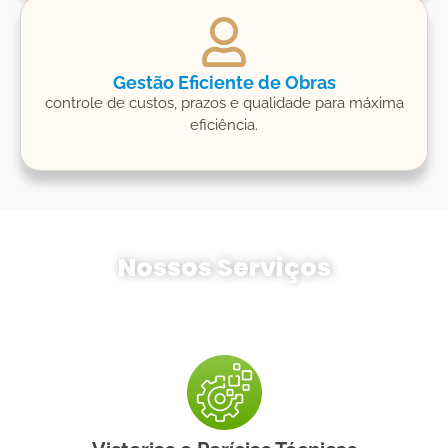
Gestão Eficiente de Obras
controle de custos, prazos e qualidade para máxima
eficiência.
Nossos Serviços
CONHEÇA
Na
JM Gallo Engenharia e Consultoria
, oferecemos
soluções completas para garantir segurança,
conformidade e eficiência nos seus projetos.