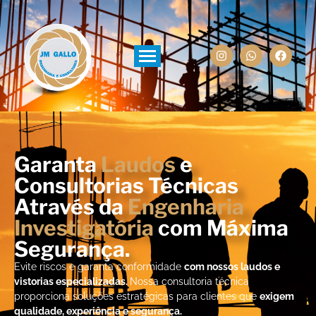
Garanta
Laudos
e
Consultorias Técnicas
Através da
Engenharia
Investigatória
com Máxima
Segurança.
Evite riscos e garanta conformidade
com nossos laudos e
vistorias especializadas.
Nossa consultoria técnica
proporciona soluções estratégicas para clientes que
exigem
qualidade, experiência e segurança.