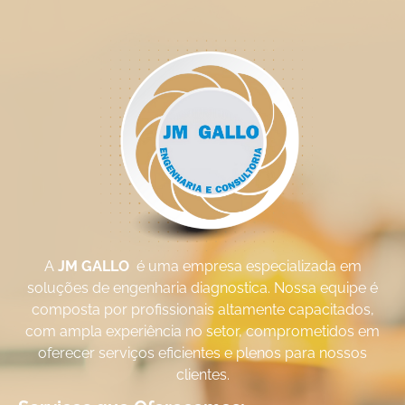
A
JM GALLO
é uma empresa especializada em
soluções de engenharia diagnostica. Nossa equipe é
composta por profissionais altamente capacitados,
com ampla experiência no setor, comprometidos em
oferecer serviços eficientes e plenos para nossos
clientes.