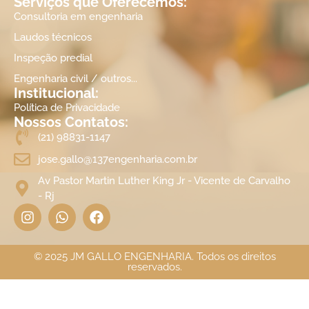
Serviços que Oferecemos:
Consultoria em engenharia
Laudos técnicos
Inspeção predial
Engenharia civil / outros...
Institucional:
Política de Privacidade
Nossos Contatos:
(21) 98831-1147
jose.gallo@137engenharia.com.br
Av Pastor Martin Luther King Jr - Vicente de Carvalho
- Rj
© 2025 JM GALLO ENGENHARIA. Todos os direitos
reservados.