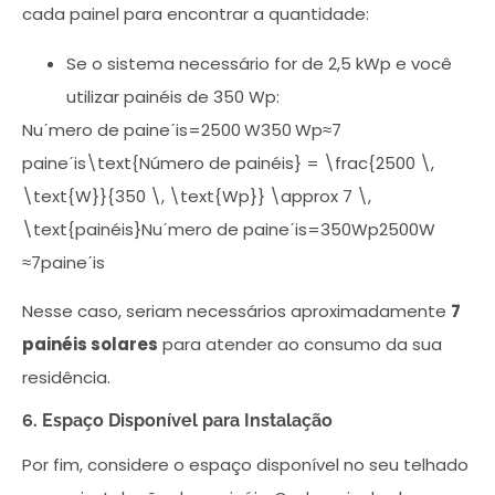
cada painel para encontrar a quantidade:
Se o sistema necessário for de 2,5 kWp e você
utilizar painéis de 350 Wp:
Nuˊmero de paineˊis=2500 W350 Wp≈7
paineˊis\text{Número de painéis} = \frac{2500 \,
\text{W}}{350 \, \text{Wp}} \approx 7 \,
\text{painéis}Nuˊmero de paineˊis=350Wp2500W​
≈7paineˊis
Nesse caso, seriam necessários aproximadamente
7
painéis solares
para atender ao consumo da sua
residência.
6. Espaço Disponível para Instalação
Por fim, considere o espaço disponível no seu telhado